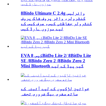
8Bitdo Ultimate C 2.4g وائرلیس
کنٹرولر، واٹر پروف شاک پروف
کنٹرولر حفاظتی کیس، صرف کیس کے
لیے موزوں ہارڈ کیس
EVA کیس 8BitDo Lite 2/ 8BitDo Lite
SE /8Bitdo Zero 2 /8Bitdo Zero 2
Mini Bluetooth گیم پیڈ کے لیے
خواتین لڑکیوں کے لیے آئینہ کے
ساتھ سفری بیگ ضروری تحفہ