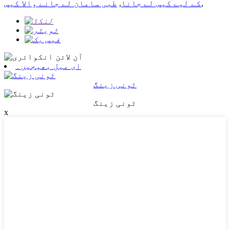
,
کے لیے کیس لے جانا
,
طبی سامان لے جانے والا کیس
ای میل بھیجیں۔
ٹونی زینگ
ٹونی زینگ
x