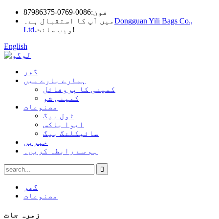
فون:
0086-0769-87986375
Dongguan Yili Bags Co.,
میں آپ کا استقبال ہے۔
ویب سائٹ!
Ltd.
English
گھر
ہمارے بارے میں
کمپنی کا پروفائل
کمپنی شو
مصنوعات
ٹول بیگ
ایوا باکس
سائیکلنگ بیگ
خبریں
ہم سے رابطہ کریں۔
گھر
مصنوعات
زمرہ جات