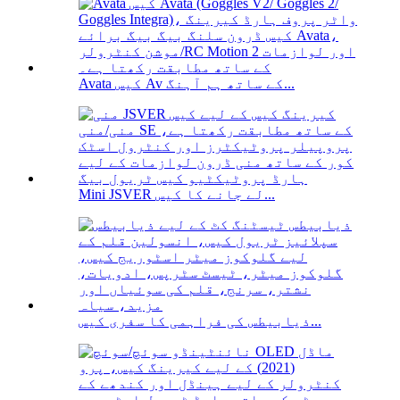
Avata کیس Av کے ساتھ ہم آہنگ...
Mini JSVER لے جانے کا کیس...
ذیابیطس کی فراہمی کا سفری کیس...