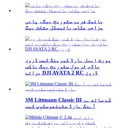
بائیک فریم سٹوریج بیگ، پانی
مزاحم عکاس بائیسکل مثلث بیگ
پورٹ ایبل ہارڈ کیرینگ کیس ڈرون
باڈی ٹریول سٹوریج بیگ باکس
برائے DJI AVATA 2 RC ڈرون
3M Littmann Classic III کے ساتھ ہم
آہنگ ہارڈ سٹیتھوسکوپ کیس