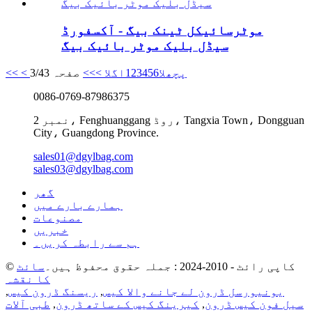
موٹرسائیکل ٹینک بیگ - آکسفورڈ
سیڈل بلیک موٹر بائیک بیگ
< پچھلا
6
5
4
3
2
1
اگلا >
>>
صفحہ 3/43
<<
0086-0769-87986375
نمبر 2، Fenghuanggang روڈ، Tangxia Town، Dongguan
City، Guangdong Province.
sales01@dgylbag.com
sales03@dgylbag.com
گھر
ہمارے بارے میں
مصنوعات
خبریں
ہم سے رابطہ کریں۔
© کاپی رائٹ - 2010-2024 : جملہ حقوق محفوظ ہیں۔
سائٹ
کا نقشہ
یونیورسل ڈرون لے جانے والا کیس
,
ریسنگ ڈرون کیس
,
سیل فون کیس ڈرون
,
کیرینگ کیس کے ساتھ ڈرون
,
طبی آلات