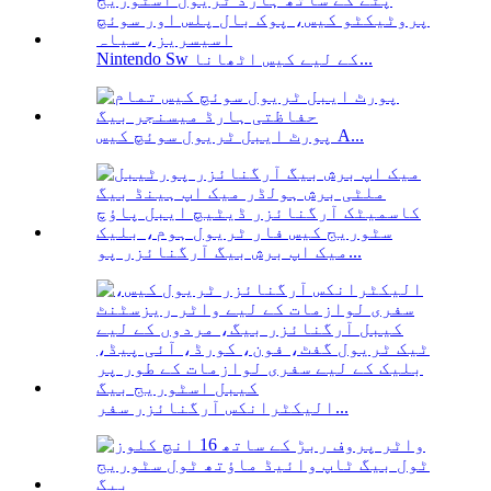
Nintendo Sw کے لیے کیس اٹھانا...
پورٹ ایبل ٹریول سوئچ کیس A...
میک اپ برش بیگ آرگنائزر پو...
الیکٹرانکس آرگنائزر سفر...