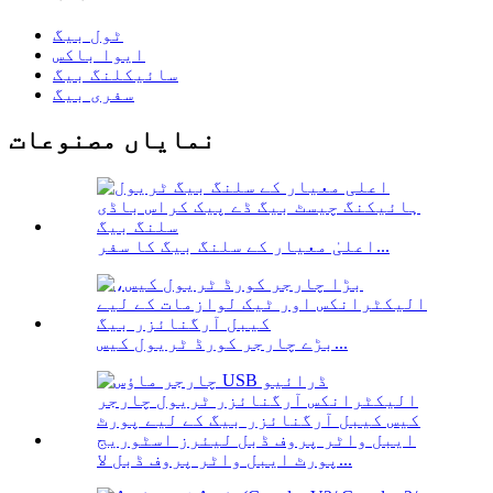
ٹول بیگ
ایوا باکس
سائیکلنگ بیگ
سفری بیگ
نمایاں مصنوعات
اعلیٰ معیار کے سلنگ بیگ کا سفر...
بڑے چارجر کورڈ ٹریول کیس...
پورٹ ایبل واٹر پروف ڈبل لا...