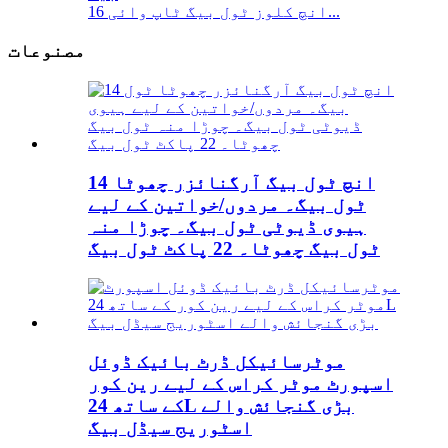
16 انچ کلوز ٹول بیگ ٹاپ وائی...
مصنوعات
14 انچ ٹول بیگ آرگنائزر چھوٹا
ٹول بیگ۔ مردوں/خواتین کے لیے
ہیوی ڈیوٹی ٹول بیگ۔ چوڑا منہ
ٹول بیگ چھوٹا۔ 22 پاکٹ ٹول بیگ
موٹرسائیکل ڈرٹ بائیک ڈوئل
اسپورٹ موٹر کراس کے لیے رین کور
کے ساتھ 24L بڑی گنجائش والے
اسٹوریج سیڈل بیگ