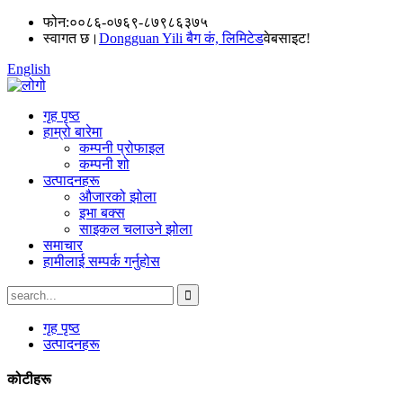
फोन:
००८६-०७६९-८७९८६३७५
स्वागत छ।
Dongguan Yili बैग कं, लिमिटेड
वेबसाइट!
English
गृह पृष्ठ
हाम्रो बारेमा
कम्पनी प्रोफाइल
कम्पनी शो
उत्पादनहरू
औजारको झोला
इभा बक्स
साइकल चलाउने झोला
समाचार
हामीलाई सम्पर्क गर्नुहोस
गृह पृष्ठ
उत्पादनहरू
कोटीहरू