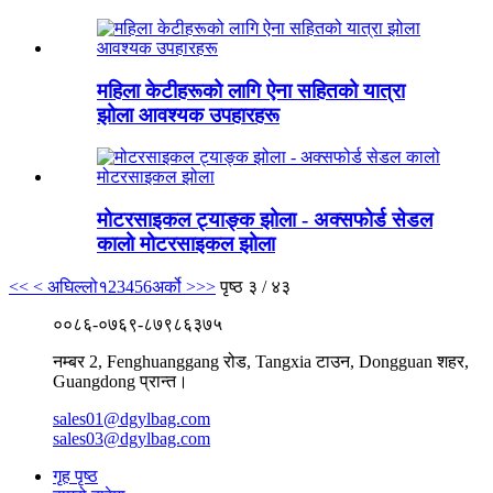
महिला केटीहरूको लागि ऐना सहितको यात्रा
झोला आवश्यक उपहारहरू
मोटरसाइकल ट्याङ्क झोला - अक्सफोर्ड सेडल
कालो मोटरसाइकल झोला
<<
< अघिल्लो
१
2
3
4
5
6
अर्को >
>>
पृष्ठ ३ / ४३
००८६-०७६९-८७९८६३७५
नम्बर 2, Fenghuanggang रोड, Tangxia टाउन, Dongguan शहर,
Guangdong प्रान्त।
sales01@dgylbag.com
sales03@dgylbag.com
गृह पृष्ठ