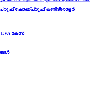
പ്രൂഫ് ഷോക്ക്പ്രൂഫ് കൺട്രോളർ
്ള EVA കേസ്
ങ്ങൾ