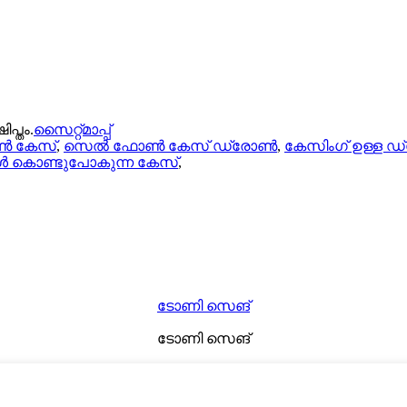
പ്തം.
സൈറ്റ്മാപ്പ്
ൺ കേസ്
,
സെൽ ഫോൺ കേസ് ഡ്രോൺ
,
കേസിംഗ് ഉള്ള 
 കൊണ്ടുപോകുന്ന കേസ്
,
ടോണി സെങ്
ടോണി സെങ്