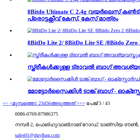
8Bitdo Ultimate C 2.4g വയർലെസ് ക
പ്രൊട്ടക്റ്റീവ് കേസ്, കേസ് മാത്രം
8BitDo Lite 2/ 8BitDo Lite SE /8Bitdo Z
സ്ത്രീകൾക്കുള്ള ട്രാവൽ ബാഗ് അവശ്യവ
മോട്ടോർസൈക്കിൾ ടാങ്ക് ബാഗ് - ഓക്സ
<<
<മുമ്പത്തെ
1
2
3
4
5
6
അടുത്തത് >
>>
പേജ് 3 / 43
0086-0769-87986375
നമ്പർ 2, ഫെങ്‌ഹുവാങ്‌ഗാങ് റോഡ്, ടാങ്‌സിയ ടൗൺ,
sales01@dgylbag.com