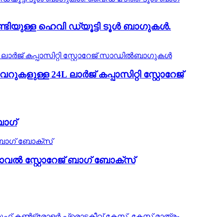
്ടിയുള്ള ഹെവി ഡ്യൂട്ടി ടൂൾ ബാഗുകൾ.
ുള്ള 24L ലാർജ് കപ്പാസിറ്റി സ്റ്റോറേജ്
ബാഗ്
വൽ സ്റ്റോറേജ് ബാഗ് ബോക്സ്