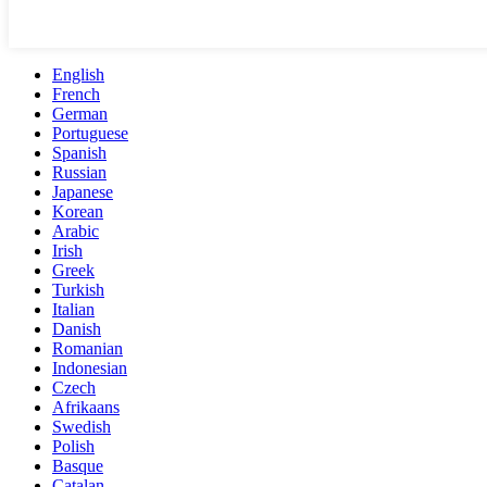
English
French
German
Portuguese
Spanish
Russian
Japanese
Korean
Arabic
Irish
Greek
Turkish
Italian
Danish
Romanian
Indonesian
Czech
Afrikaans
Swedish
Polish
Basque
Catalan