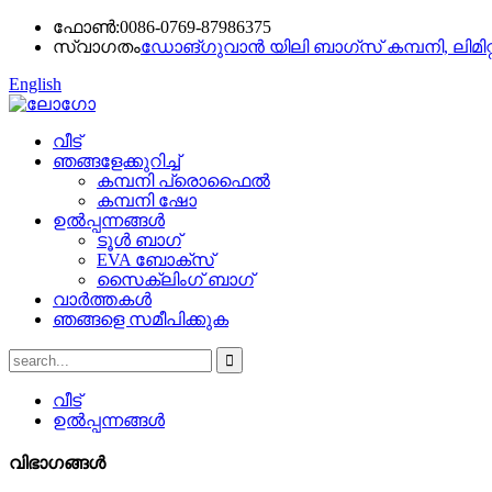
ഫോൺ:
0086-0769-87986375
സ്വാഗതം
ഡോങ്ഗുവാൻ യിലി ബാഗ്സ് കമ്പനി, ലിമിറ്
English
വീട്
ഞങ്ങളേക്കുറിച്ച്
കമ്പനി പ്രൊഫൈൽ
കമ്പനി ഷോ
ഉൽപ്പന്നങ്ങൾ
ടൂൾ ബാഗ്
EVA ബോക്സ്
സൈക്ലിംഗ് ബാഗ്
വാർത്തകൾ
ഞങ്ങളെ സമീപിക്കുക
വീട്
ഉൽപ്പന്നങ്ങൾ
വിഭാഗങ്ങൾ