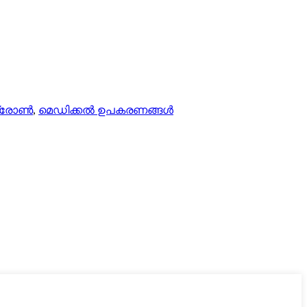
ഡ്രോൺ
,
മെഡിക്കൽ ഉപകരണങ്ങൾ