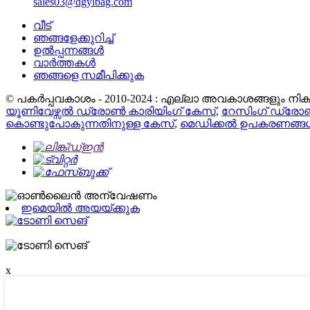
sales03@dgylbag.com
വീട്
ഞങ്ങളേക്കുറിച്ച്
ഉൽപ്പന്നങ്ങൾ
വാർത്തകൾ
ഞങ്ങളെ സമീപിക്കുക
© പകർപ്പവകാശം - 2010-2024 : എല്ലാ അവകാശങ്ങളും നിക്ഷി
യൂണിവേഴ്സൽ ഡ്രോൺ കാരിയിംഗ് കേസ്
,
റേസിംഗ് ഡ്രോ
കൊണ്ടുപോകുന്നതിനുള്ള കേസ്
,
മെഡിക്കൽ ഉപകരണങ്ങൾ
ഇമെയിൽ അയയ്ക്കുക
x