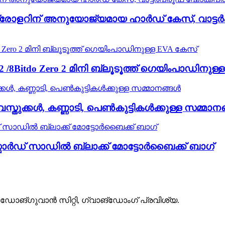
ൺട്രോളറിന് അനുയോജ്യമായ ഹാർഡ് കേസ്, വാട്ടർ
ero 2 /8Bitdo Zero 2 മിനി ബ്ലൂടൂത്ത് ഗെയിംപാഡിനുള
സ്തുക്കൾ, കണ്ണാടി, പെൺകുട്ടികൾക്കുള്ള സമ്മാന
്ഫോർഡ് സാഡിൽ ബ്ലാക്ക് മോട്ടോർബൈക്ക് ബാഗ്
 ഡോങ്‌ഗുവാൻ സിറ്റി, ഗ്വാങ്‌ഡോംഗ് പ്രവിശ്യ.