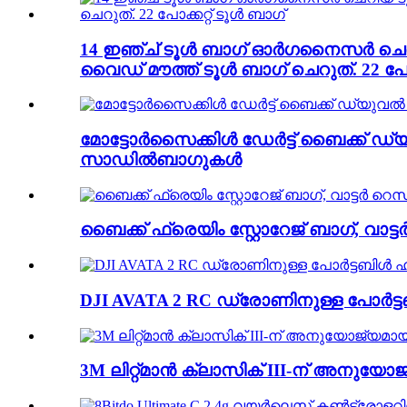
14 ഇഞ്ച് ടൂൾ ബാഗ് ഓർഗനൈസർ ചെറിയ ട
വൈഡ് മൗത്ത് ടൂൾ ബാഗ് ചെറുത്. 22 പോക
മോട്ടോർസൈക്കിൾ ഡേർട്ട് ബൈക്ക് ഡ്യു
സാഡിൽബാഗുകൾ
ബൈക്ക് ഫ്രെയിം സ്റ്റോറേജ് ബാഗ്, വാട്ടർ
DJI AVATA 2 RC ഡ്രോണിനുള്ള പോർട
3M ലിറ്റ്മാൻ ക്ലാസിക് III-ന് അനുയോജ