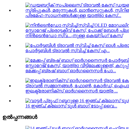
പ്രമേഹ സാധനങ്ങൾക്കുള്ള യാത്രാ കേസ്...
നിൻടെൻഡോ സ്വ...-നുള്ള കെയ്‌റിംഗ് കേസ്
പോർട്ടബിൾ ട്രാവൽ സ്വിച്ച് കേസ് എ...
മേക്കപ്പ് ബ്രഷ് ബാഗ് ഓർഗനൈസർ പോ...
ഇലക്ട്രോണിക്സ് ഓർഗനൈസർ യാത്ര ...
16 ഇഞ്ച് ക്ലോസ് ടൂൾ ബാഗ് ടോപ്പ് വൈ...
ഉൽപ്പന്നങ്ങൾ