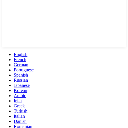
English
French
German
Portuguese
Spanish
Russian
Japanese
Korean
Arabic
Irish
Greek
Turkish
Italian
Danish
Romanian