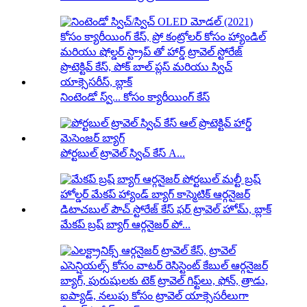
నింటెండో స్వ్... కోసం క్యారీయింగ్ కేస్
పోర్టబుల్ ట్రావెల్ స్విచ్ కేస్ A...
మేకప్ బ్రష్ బ్యాగ్ ఆర్గనైజర్ పో...