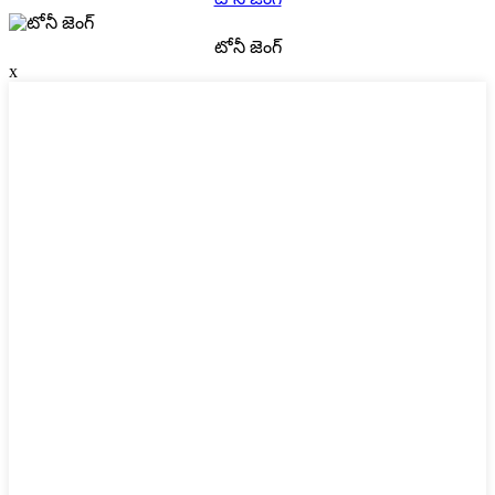
టోనీ జెంగ్
x