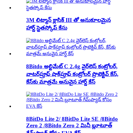
3M లిట్మాన్ క్లాసిక్ III తో అనుకూలమైన
హార్డ్ స్టెతస్కోప్ కేసు
8Bitdo అల్టిమేట్ C 2.4g వైర్‌లెస్ కంట్రోలర్,
వాటర్‌ప్రూఫ్ షాక్‌ప్రూఫ్ కంట్రోలర్ ప్రొటెక్టివ్ కేస్,
కేస్‌కు మాత్రమే అనువైన హార్డ్ కేస్
8BitDo Lite 2/ 8BitDo Lite SE /8Bitdo
Zero 2 /8Bitdo Zero 2 మినీ బ్లూటూత్