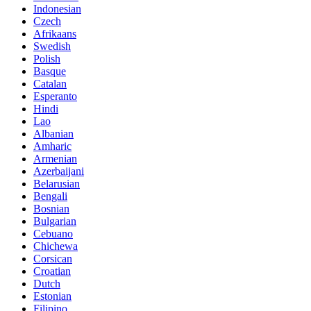
Indonesian
Czech
Afrikaans
Swedish
Polish
Basque
Catalan
Esperanto
Hindi
Lao
Albanian
Amharic
Armenian
Azerbaijani
Belarusian
Bengali
Bosnian
Bulgarian
Cebuano
Chichewa
Corsican
Croatian
Dutch
Estonian
Filipino