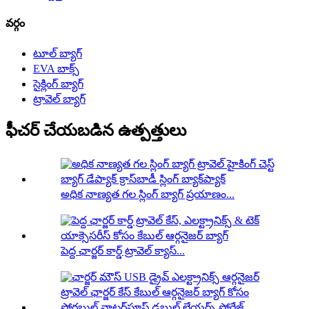
వర్గం
టూల్ బ్యాగ్
EVA బాక్స్
సైక్లింగ్ బ్యాగ్
ట్రావెల్ బ్యాగ్
ఫీచర్ చేయబడిన ఉత్పత్తులు
అధిక నాణ్యత గల స్లింగ్ బ్యాగ్ ప్రయాణం...
పెద్ద ఛార్జర్ కార్డ్ ట్రావెల్ క్యాస్...