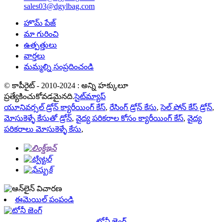
sales03@dgylbag.com
హొమ్ పేజ్
మా గురించి
ఉత్పత్తులు
వార్తలు
మమ్మల్ని సంప్రదించండి
© కాపీరైట్ - 2010-2024 : అన్ని హక్కులూ
ప్రత్యేకించుకోవడమైనది.
సైట్‌మ్యాప్
యూనివర్సల్ డ్రోన్ క్యారీయింగ్ కేస్
,
రేసింగ్ డ్రోన్ కేసు
,
సెల్ ఫోన్ కేస్ డ్రోన్
,
మోసుకెళ్ళే కేసుతో డ్రోన్
,
వైద్య పరికరాల కోసం క్యారీయింగ్ కేస్
,
వైద్య
పరికరాలు మోసుకెళ్ళే కేసు
,
ఈమెయిల్ పంపండి
టోనీ జెంగ్