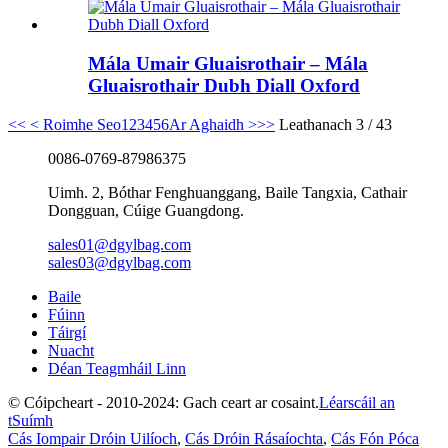
Mála Umair Gluaisrothair – Mála
Gluaisrothair Dubh Diall Oxford
<<
< Roimhe Seo
1
2
3
4
5
6
Ar Aghaidh >
>>
Leathanach 3 / 43
0086-0769-87986375
Uimh. 2, Bóthar Fenghuanggang, Baile Tangxia, Cathair
Dongguan, Cúige Guangdong.
sales01@dgylbag.com
sales03@dgylbag.com
Baile
Fúinn
Táirgí
Nuacht
Déan Teagmháil Linn
© Cóipcheart - 2010-2024: Gach ceart ar cosaint.
Léarscáil an
tSuímh
Cás Iompair Dróin Uilíoch
,
Cás Dróin Rásaíochta
,
Cás Fón Póca