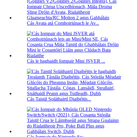
Cás Avata atá Comhoiriúnach le Av...
Cás le haghaidh Iompair Mini JSVER ...
Cás Taistil Soláthairtí Diaibéitis...
Cás Iompair do Nintendo Sw...