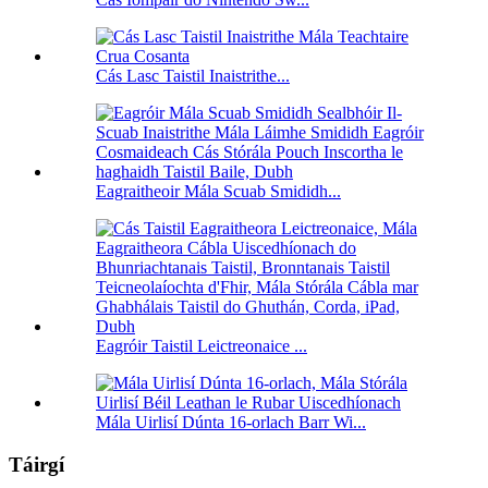
Cás Lasc Taistil Inaistrithe...
Eagraitheoir Mála Scuab Smididh...
Eagróir Taistil Leictreonaice ...
Mála Uirlisí Dúnta 16-orlach Barr Wi...
Táirgí