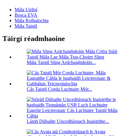
Mála Uirlisí
Bosca EVA
Mála Rothaíochta
Mála Taistil
Táirgí réadmhaoine
Mála Taistil Sling Ardchaighdeáin...
Cás Taistil Corda Luchtaire Mór...
Lámh Dúbailte Uiscedhíonach Inaistrithe...