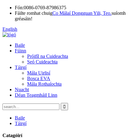
Fón:
0086-0769-87986375
Fáilte romhat chuig
Co Málaí Dongguan Yili, Teo.
suíomh
gréasáin!
English
Baile
Fúinn
Próifíl na Cuideachta
Seó Cuideachta
Táirgí
Mála Uirlisí
Bosca EVA
Mála Rothaíochta
Nuacht
Déan Teagmháil Linn
Baile
Táirgí
Catagóirí