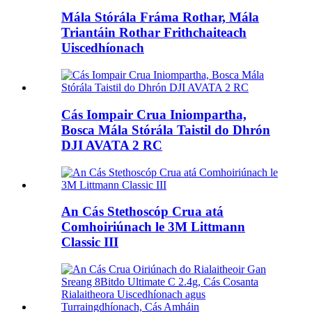
Mála Stórála Fráma Rothar, Mála
Triantáin Rothar Frithchaiteach
Uiscedhíonach
Cás Iompair Crua Iniompartha,
Bosca Mála Stórála Taistil do Dhrón
DJI AVATA 2 RC
An Cás Stethoscóp Crua atá
Comhoiriúnach le 3M Littmann
Classic III