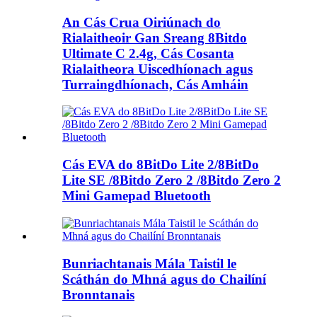
An Cás Crua Oiriúnach do
Rialaitheoir Gan Sreang 8Bitdo
Ultimate C 2.4g, Cás Cosanta
Rialaitheora Uiscedhíonach agus
Turraingdhíonach, Cás Amháin
Cás EVA do 8BitDo Lite 2/8BitDo
Lite SE /8Bitdo Zero 2 /8Bitdo Zero 2
Mini Gamepad Bluetooth
Bunriachtanais Mála Taistil le
Scáthán do Mhná agus do Chailíní
Bronntanais