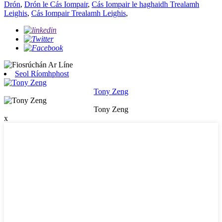
Drón
,
Drón le Cás Iompair
,
Cás Iompair le haghaidh Trealamh
Leighis
,
Cás Iompair Trealamh Leighis
,
Seol Ríomhphost
Tony Zeng
Tony Zeng
x