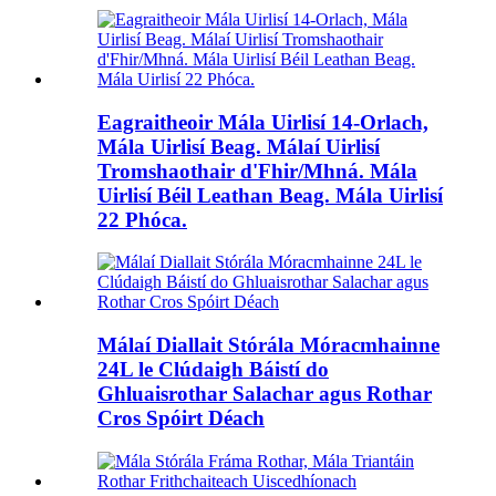
Eagraitheoir Mála Uirlisí 14-Orlach,
Mála Uirlisí Beag. Málaí Uirlisí
Tromshaothair d'Fhir/Mhná. Mála
Uirlisí Béil Leathan Beag. Mála Uirlisí
22 Phóca.
Málaí Diallait Stórála Móracmhainne
24L le Clúdaigh Báistí do
Ghluaisrothar Salachar agus Rothar
Cros Spóirt Déach