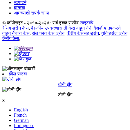
उत्पादने
बातम्या
आमच्याशी संपर्क साधा
© कॉपीराइट - २०१०-२०२४ : सर्व हक्क राखीव.
साइटमॅप
रेसिंग ड्रोन केस
,
वैद्यकीय उपकरणांसाठी केस वाहून नेणे
,
वैद्यकीय उपकरणे
वाहून नेणारा केस
,
सेल फोन केस ड्रोन
,
कॅरींग केससह ड्रोन
,
युनिव्हर्सल ड्रोन
कॅरींग केस
,
ईमेल पाठवा
टोनी झेंग
टोनी झेंग
x
English
French
German
Portuguese