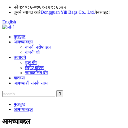
फोन:
००८६-०७६९-८७९८६३७५
तुमचे स्वागत आहे
Dongguan Yili Bags Co., Ltd.
वेबसाइट!
English
मुखपृष्ठ
आमच्याबद्दल
कंपनी प्रोफाइल
कंपनी शो
उत्पादने
टूल बॅग
ईव्हीए बॉक्स
सायकलिंग बॅग
बातम्या
आमच्याशी संपर्क साधा
मुखपृष्ठ
आमच्याबद्दल
आमच्याबद्दल